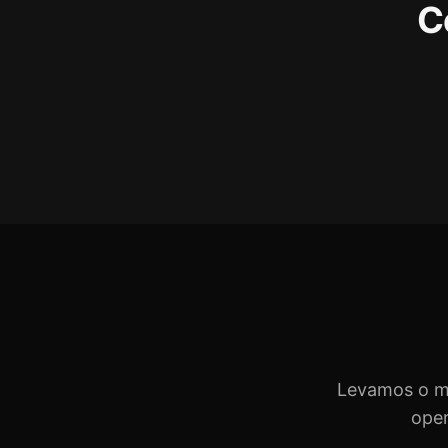
C
Levamos o mé
oper