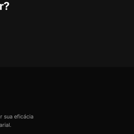
r?
 sua eficácia
rial.